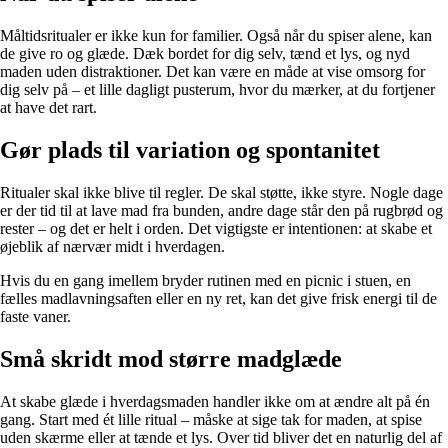
Måltidsritualer er ikke kun for familier. Også når du spiser alene, kan
de give ro og glæde. Dæk bordet for dig selv, tænd et lys, og nyd
maden uden distraktioner. Det kan være en måde at vise omsorg for
dig selv på – et lille dagligt pusterum, hvor du mærker, at du fortjener
at have det rart.
Gør plads til variation og spontanitet
Ritualer skal ikke blive til regler. De skal støtte, ikke styre. Nogle dage
er der tid til at lave mad fra bunden, andre dage står den på rugbrød og
rester – og det er helt i orden. Det vigtigste er intentionen: at skabe et
øjeblik af nærvær midt i hverdagen.
Hvis du en gang imellem bryder rutinen med en picnic i stuen, en
fælles madlavningsaften eller en ny ret, kan det give frisk energi til de
faste vaner.
Små skridt mod større madglæde
At skabe glæde i hverdagsmaden handler ikke om at ændre alt på én
gang. Start med ét lille ritual – måske at sige tak for maden, at spise
uden skærme eller at tænde et lys. Over tid bliver det en naturlig del af