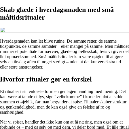
Skab glæde i hverdagsmaden med små
måltidsritualer
Hverdagsmaden kan let blive rutine. De samme retter, de samme
tidspunkter, de samme samtaler – eller mangel på samme. Men måltidet
rummer et potentiale for nærvær, glæde og fællesskab, hvis vi giver det
lidt opmærksomhed. Små måltidsritualer kan være nøglen til at gøre
selv en tirsdag aften til noget særligt – uden at det kræver ekstra tid
eller store anstrengelser.
Hvorfor ritualer gør en forskel
Et ritual er i sin enkleste form en gentagen handling med mening. Det
kan være at tænde et lys, sige “velbekomme” i kor eller blot at sidde
sammen et øjeblik, før man begynder at spise. Ritualer skaber struktur
og genkendelighed, men de kan også give en følelse af ro og
samhørighed.
Når vi spiser, handler det ikke kun om at få næring, men også om at
forbinde os – med os selv og med dem, vi deler bord med. Et lille ritual