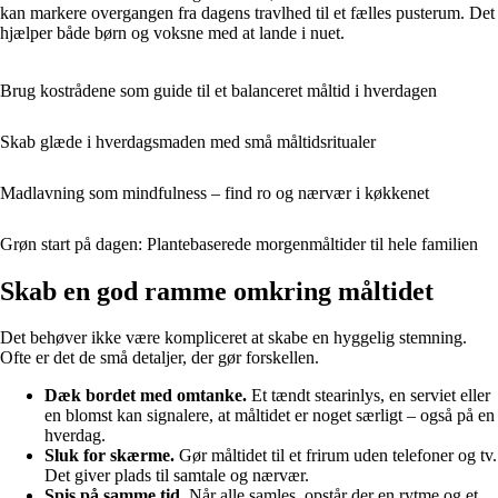
kan markere overgangen fra dagens travlhed til et fælles pusterum. Det
hjælper både børn og voksne med at lande i nuet.
Brug kostrådene som guide til et balanceret måltid i hverdagen
Skab glæde i hverdagsmaden med små måltidsritualer
Madlavning som mindfulness – find ro og nærvær i køkkenet
Grøn start på dagen: Plantebaserede morgenmåltider til hele familien
Skab en god ramme omkring måltidet
Det behøver ikke være kompliceret at skabe en hyggelig stemning.
Ofte er det de små detaljer, der gør forskellen.
Dæk bordet med omtanke.
Et tændt stearinlys, en serviet eller
en blomst kan signalere, at måltidet er noget særligt – også på en
hverdag.
Sluk for skærme.
Gør måltidet til et frirum uden telefoner og tv.
Det giver plads til samtale og nærvær.
Spis på samme tid.
Når alle samles, opstår der en rytme og et