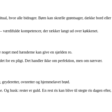
itual, hvor alle bidrager. Børn kan skrælle grøntsager, dække bord eller
r – værdifulde kompetencer, der rækker langt ud over køkkenet.
be noget med hænderne kan give en sjælden ro.
edet for en pligt. Det handler ikke om perfektion, men om nærvær.
, gryderetter, ovnretter og hjemmelavet brød.
g husk: rester er guld. En rest ris kan blive til stegte ris dagen efter,