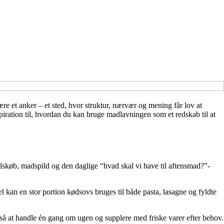
 et anker – et sted, hvor struktur, nærvær og mening får lov at
piration til, hvordan du kan bruge madlavningen som et redskab til at
lskøb, madspild og den daglige “hvad skal vi have til aftensmad?”-
l kan en stor portion kødsovs bruges til både pasta, lasagne og fyldte
gså at handle én gang om ugen og supplere med friske varer efter behov.