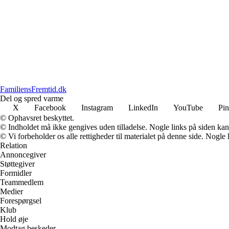
FamiliensFremtid.dk
Del og spred varme
X
Facebook
Instagram
LinkedIn
YouTube
Pin
© Ophavsret beskyttet.
© Indholdet må ikke gengives uden tilladelse. Nogle links på siden ka
© Vi forbeholder os alle rettigheder til materialet på denne side. Nogle
Relation
Annoncegiver
Støttegiver
Formidler
Teammedlem
Medier
Forespørgsel
Klub
Hold øje
Modtag beskeder