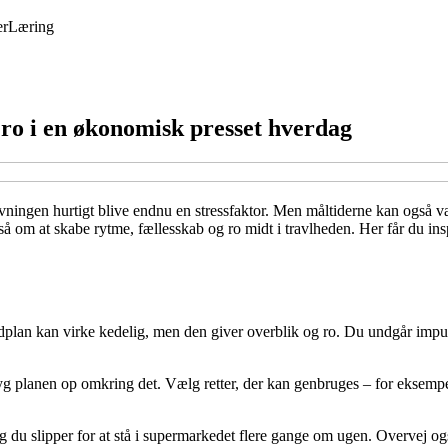
er
Læring
ro i en økonomisk presset hverdag
ngen hurtigt blive endnu en stressfaktor. Men måltiderne kan også være
å om at skabe rytme, fællesskab og ro midt i travlheden. Her får du ins
adplan kan virke kedelig, men den giver overblik og ro. Du undgår impu
byg planen op omkring det. Vælg retter, der kan genbruges – for eksempe
og du slipper for at stå i supermarkedet flere gange om ugen. Overvej o