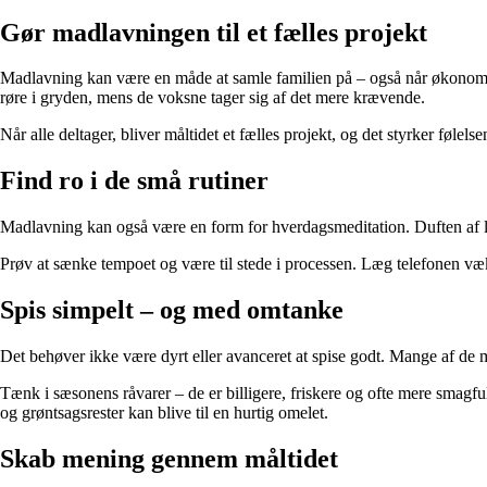
Gør madlavningen til et fælles projekt
Madlavning kan være en måde at samle familien på – også når økonomien er
røre i gryden, mens de voksne tager sig af det mere krævende.
Når alle deltager, bliver måltidet et fælles projekt, og det styrker f
Find ro i de små rutiner
Madlavning kan også være en form for hverdagsmeditation. Duften af lø
Prøv at sænke tempoet og være til stede i processen. Læg telefonen væk
Spis simpelt – og med omtanke
Det behøver ikke være dyrt eller avanceret at spise godt. Mange af de 
Tænk i sæsonens råvarer – de er billigere, friskere og ofte mere smagful
og grøntsagsrester kan blive til en hurtig omelet.
Skab mening gennem måltidet