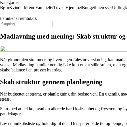
Kategorier
Børn
Kvinder
Mænd
Familieliv
Trivsel
Hjemmet
Budget
Interesser
Udflugt
FamiliensFremtid.dk
Madlavning med mening: Skab struktur og 
Når økonomien strammer, og hverdagen føles uoverskuelig, kan madlavni
vokse. Madlavning handler nemlig ikke kun om at stille sulten, men ogs
skabe balance i en presset hverdag.
Skab struktur gennem planlægning
Når budgettet er stramt, er planlægning din bedste ven. En ugentlig m
stress.
Start med at tjekke, hvad du allerede har i køleskabet og fryseren, og 
pandekager.
Lav en indkøbsliste og hold dig til den. Det sparer både tid og penge, 