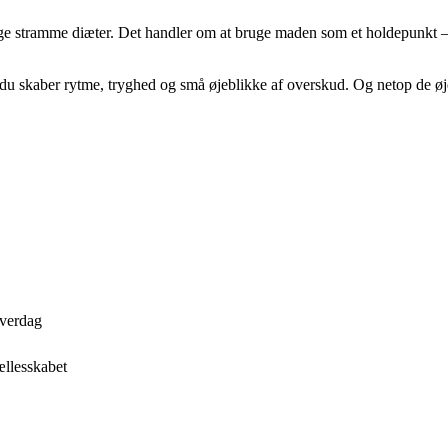
stramme diæter. Det handler om at bruge maden som et holdepunkt – et s
– du skaber rytme, tryghed og små øjeblikke af overskud. Og netop de ø
hverdag
ællesskabet