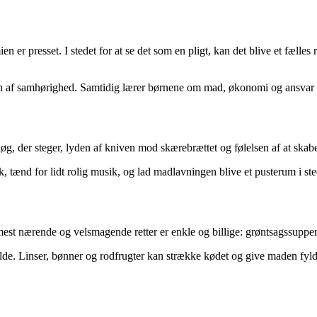
 presset. I stedet for at se det som en pligt, kan det blive et fælles r
ølelsen af samhørighed. Samtidig lærer børnene om mad, økonomi og ansva
g, der steger, lyden af kniven mod skærebrættet og følelsen af at ska
, tænd for lidt rolig musik, og lad madlavningen blive et pusterum i st
mest nærende og velsmagende retter er enkle og billige: grøntsagssupper
de. Linser, bønner og rodfrugter kan strække kødet og give maden fylde. O