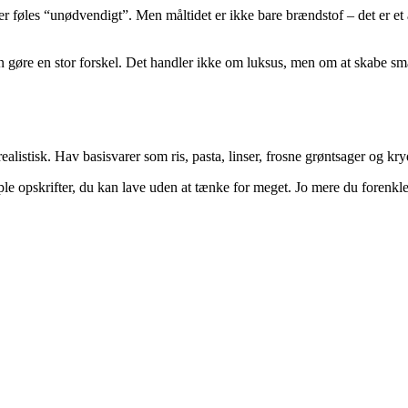
r føles “unødvendigt”. Men måltidet er ikke bare brændstof – det er et a
an gøre en stor forskel. Det handler ikke om luksus, men om at skabe s
ealistisk. Hav basisvarer som ris, pasta, linser, frosne grøntsager og kryd
ple opskrifter, du kan lave uden at tænke for meget. Jo mere du forenkler,