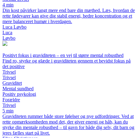
4 min
Din kost påvirker langt mere end bare din mæthed. Læs, hvordan de
rette fødevarer kan give dig stabil energi, bedre koncentration og et
mere balanceret humør i hverdagen.
Luca Løvbo
Luca
Løvbo
Positivt fokus i graviditeten – en vej til større mental robusthed
Find ro, styrke og glæde i graviditeten gennem et bevidst fokus på
det positive
Trivsel
Trivsel
Graviditet
Mental sundhed
Positiv psykologi
Forældre
Trivsel
5 min
Graviditeten rummer både store følelser og nye udfordringer. Ved at
rette opmærksomheden mod det, der giver energi og håb, kan du
styrke din mentale robusthed – til gavn for både dig selv, dit barn og
jeres fælles start på livet.