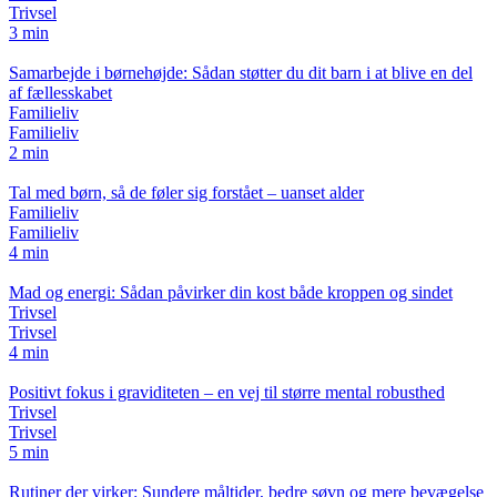
Trivsel
3 min
Samarbejde i børnehøjde: Sådan støtter du dit barn i at blive en del
af fællesskabet
Familieliv
Familieliv
2 min
Tal med børn, så de føler sig forstået – uanset alder
Familieliv
Familieliv
4 min
Mad og energi: Sådan påvirker din kost både kroppen og sindet
Trivsel
Trivsel
4 min
Positivt fokus i graviditeten – en vej til større mental robusthed
Trivsel
Trivsel
5 min
Rutiner der virker: Sundere måltider, bedre søvn og mere bevægelse