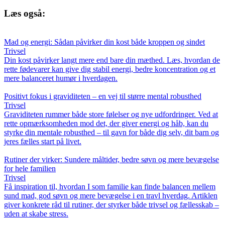
Læs også:
Mad og energi: Sådan påvirker din kost både kroppen og sindet
Trivsel
Din kost påvirker langt mere end bare din mæthed. Læs, hvordan de
rette fødevarer kan give dig stabil energi, bedre koncentration og et
mere balanceret humør i hverdagen.
Positivt fokus i graviditeten – en vej til større mental robusthed
Trivsel
Graviditeten rummer både store følelser og nye udfordringer. Ved at
rette opmærksomheden mod det, der giver energi og håb, kan du
styrke din mentale robusthed – til gavn for både dig selv, dit barn og
jeres fælles start på livet.
Rutiner der virker: Sundere måltider, bedre søvn og mere bevægelse
for hele familien
Trivsel
Få inspiration til, hvordan I som familie kan finde balancen mellem
sund mad, god søvn og mere bevægelse i en travl hverdag. Artiklen
giver konkrete råd til rutiner, der styrker både trivsel og fællesskab –
uden at skabe stress.