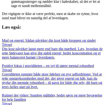
grøntsagsstænger og nødder klar i køleskabet, så det er let at
tage et sundt mellemmåltid.
Det vigtigste er ikke at være perfekt, men at skabe en rytme, hvor
sund mad bliver en naturlig del af hverdagen.
Læs også:
Mad og energi: Sådan påvirker din kost både kroppen og sindet
Trivsel
Din kost påvirker langt mere end bare din mæthed. Læs, hvordan de
rette fødevarer kan give dig stabil energi, bedre koncentration og et
mere balanceret humør i hverdagen.
Positivt fokus i graviditeten – en vej til større mental robusthed
Trivsel
Graviditeten rummer både store følelser og nye udfordringer. Ved at
rette opmærksomheden mod det, der giver energi og håb, kan du
styrke din mentale robusthed – til gavn for både dig selv, dit barn og
jeres fælles start på livet.
Rutiner der virker: Sundere måltider, bedre søvn og mere bevægelse
for hele familien
Trivsel