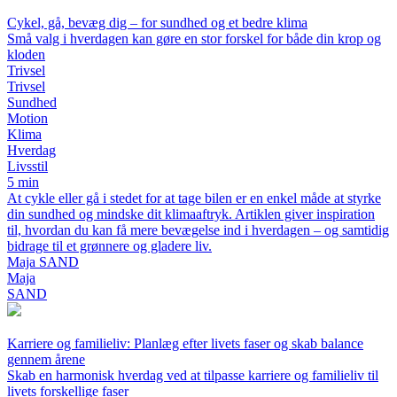
Cykel, gå, bevæg dig – for sundhed og et bedre klima
Små valg i hverdagen kan gøre en stor forskel for både din krop og
kloden
Trivsel
Trivsel
Sundhed
Motion
Klima
Hverdag
Livsstil
5 min
At cykle eller gå i stedet for at tage bilen er en enkel måde at styrke
din sundhed og mindske dit klimaaftryk. Artiklen giver inspiration
til, hvordan du kan få mere bevægelse ind i hverdagen – og samtidig
bidrage til et grønnere og gladere liv.
Maja SAND
Maja
SAND
Karriere og familieliv: Planlæg efter livets faser og skab balance
gennem årene
Skab en harmonisk hverdag ved at tilpasse karriere og familieliv til
livets forskellige faser