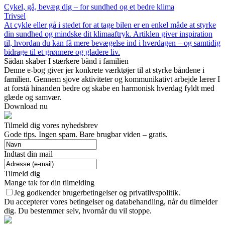
Cykel, gå, bevæg dig – for sundhed og et bedre klima
Trivsel
At cykle eller gå i stedet for at tage bilen er en enkel måde at styrke
din sundhed og mindske dit klimaaftryk. Artiklen giver inspiration
til, hvordan du kan få mere bevægelse ind i hverdagen – og samtidig
bidrage til et grønnere og gladere liv.
Sådan skaber I stærkere bånd i familien
Denne e-bog giver jer konkrete værktøjer til at styrke båndene i
familien. Gennem sjove aktiviteter og kommunikativt arbejde lærer I
at forstå hinanden bedre og skabe en harmonisk hverdag fyldt med
glæde og samvær.
Download nu
Tilmeld dig vores nyhedsbrev
Gode tips. Ingen spam. Bare brugbar viden – gratis.
Indtast din mail
Tilmeld dig
Mange tak for din tilmelding
Jeg godkender brugerbetingelser og privatlivspolitik.
Du accepterer vores betingelser og databehandling, når du tilmelder
dig. Du bestemmer selv, hvornår du vil stoppe.