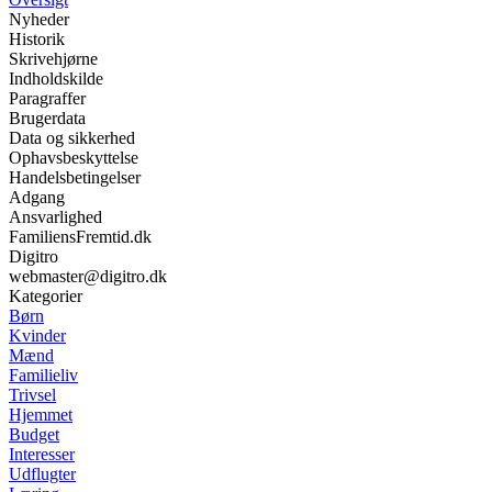
Nyheder
Historik
Skrivehjørne
Indholdskilde
Paragraffer
Brugerdata
Data og sikkerhed
Ophavsbeskyttelse
Handelsbetingelser
Adgang
Ansvarlighed
FamiliensFremtid.dk
Digitro
webmaster@digitro.dk
Kategorier
Børn
Kvinder
Mænd
Familieliv
Trivsel
Hjemmet
Budget
Interesser
Udflugter