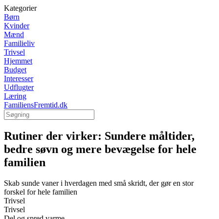
Kategorier
Børn
Kvinder
Mænd
Familieliv
Trivsel
Hjemmet
Budget
Interesser
Udflugter
Læring
FamiliensFremtid.dk
Rutiner der virker: Sundere måltider,
bedre søvn og mere bevægelse for hele
familien
Skab sunde vaner i hverdagen med små skridt, der gør en stor
forskel for hele familien
Trivsel
Trivsel
Del og spred varme