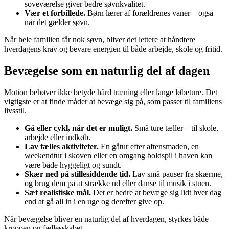
soveværelse giver bedre søvnkvalitet.
Vær et forbillede.
Børn lærer af forældrenes vaner – også
når det gælder søvn.
Når hele familien får nok søvn, bliver det lettere at håndtere
hverdagens krav og bevare energien til både arbejde, skole og fritid.
Bevægelse som en naturlig del af dagen
Motion behøver ikke betyde hård træning eller lange løbeture. Det
vigtigste er at finde måder at bevæge sig på, som passer til familiens
livsstil.
Gå eller cykl, når det er muligt.
Små ture tæller – til skole,
arbejde eller indkøb.
Lav fælles aktiviteter.
En gåtur efter aftensmaden, en
weekendtur i skoven eller en omgang boldspil i haven kan
være både hyggeligt og sundt.
Skær ned på stillesiddende tid.
Lav små pauser fra skærme,
og brug dem på at strække ud eller danse til musik i stuen.
Sæt realistiske mål.
Det er bedre at bevæge sig lidt hver dag
end at gå all in i en uge og derefter give op.
Når bevægelse bliver en naturlig del af hverdagen, styrkes både
kroppen og fællesskabet.