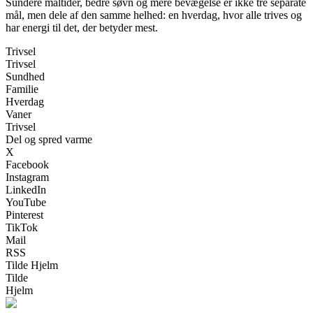
Sundere måltider, bedre søvn og mere bevægelse er ikke tre separate
mål, men dele af den samme helhed: en hverdag, hvor alle trives og
har energi til det, der betyder mest.
Trivsel
Trivsel
Sundhed
Familie
Hverdag
Vaner
Trivsel
Del og spred varme
X
Facebook
Instagram
LinkedIn
YouTube
Pinterest
TikTok
Mail
RSS
Tilde Hjelm
Tilde
Hjelm