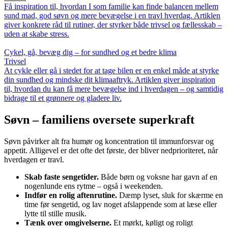
Få inspiration til, hvordan I som familie kan finde balancen mellem
sund mad, god søvn og mere bevægelse i en travl hverdag. Artiklen
giver konkrete råd til rutiner, der styrker både trivsel og fællesskab –
uden at skabe stress.
Cykel, gå, bevæg dig – for sundhed og et bedre klima
Trivsel
At cykle eller gå i stedet for at tage bilen er en enkel måde at styrke
din sundhed og mindske dit klimaaftryk. Artiklen giver inspiration
til, hvordan du kan få mere bevægelse ind i hverdagen – og samtidig
bidrage til et grønnere og gladere liv.
Søvn – familiens oversete superkraft
Søvn påvirker alt fra humør og koncentration til immunforsvar og
appetit. Alligevel er det ofte det første, der bliver nedprioriteret, når
hverdagen er travl.
Skab faste sengetider.
Både børn og voksne har gavn af en
nogenlunde ens rytme – også i weekenden.
Indfør en rolig aftenrutine.
Dæmp lyset, sluk for skærme en
time før sengetid, og lav noget afslappende som at læse eller
lytte til stille musik.
Tænk over omgivelserne.
Et mørkt, køligt og roligt