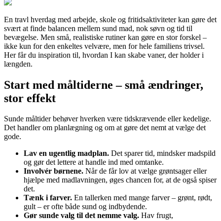
En travl hverdag med arbejde, skole og fritidsaktiviteter kan gøre det
svært at finde balancen mellem sund mad, nok søvn og tid til
bevægelse. Men små, realistiske rutiner kan gøre en stor forskel –
ikke kun for den enkeltes velvære, men for hele familiens trivsel.
Her får du inspiration til, hvordan I kan skabe vaner, der holder i
længden.
Start med måltiderne – små ændringer,
stor effekt
Sunde måltider behøver hverken være tidskrævende eller kedelige.
Det handler om planlægning og om at gøre det nemt at vælge det
gode.
Lav en ugentlig madplan.
Det sparer tid, mindsker madspild
og gør det lettere at handle ind med omtanke.
Involvér børnene.
Når de får lov at vælge grøntsager eller
hjælpe med madlavningen, øges chancen for, at de også spiser
det.
Tænk i farver.
En tallerken med mange farver – grønt, rødt,
gult – er ofte både sund og indbydende.
Gør sunde valg til det nemme valg.
Hav frugt,