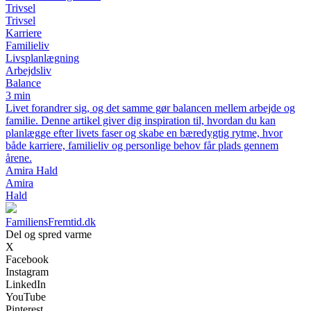
Trivsel
Trivsel
Karriere
Familieliv
Livsplanlægning
Arbejdsliv
Balance
3 min
Livet forandrer sig, og det samme gør balancen mellem arbejde og
familie. Denne artikel giver dig inspiration til, hvordan du kan
planlægge efter livets faser og skabe en bæredygtig rytme, hvor
både karriere, familieliv og personlige behov får plads gennem
årene.
Amira Hald
Amira
Hald
FamiliensFremtid.dk
Del og spred varme
X
Facebook
Instagram
LinkedIn
YouTube
Pinterest