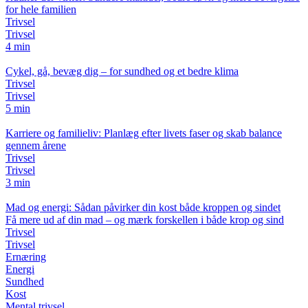
for hele familien
Trivsel
Trivsel
4 min
Cykel, gå, bevæg dig – for sundhed og et bedre klima
Trivsel
Trivsel
5 min
Karriere og familieliv: Planlæg efter livets faser og skab balance
gennem årene
Trivsel
Trivsel
3 min
Mad og energi: Sådan påvirker din kost både kroppen og sindet
Få mere ud af din mad – og mærk forskellen i både krop og sind
Trivsel
Trivsel
Ernæring
Energi
Sundhed
Kost
Mental trivsel