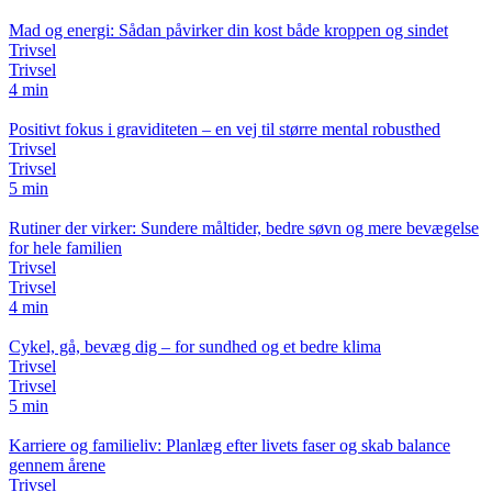
Mad og energi: Sådan påvirker din kost både kroppen og sindet
Trivsel
Trivsel
4 min
Positivt fokus i graviditeten – en vej til større mental robusthed
Trivsel
Trivsel
5 min
Rutiner der virker: Sundere måltider, bedre søvn og mere bevægelse
for hele familien
Trivsel
Trivsel
4 min
Cykel, gå, bevæg dig – for sundhed og et bedre klima
Trivsel
Trivsel
5 min
Karriere og familieliv: Planlæg efter livets faser og skab balance
gennem årene
Trivsel