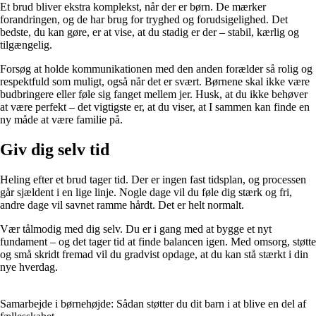
Et brud bliver ekstra komplekst, når der er børn. De mærker
forandringen, og de har brug for tryghed og forudsigelighed. Det
bedste, du kan gøre, er at vise, at du stadig er der – stabil, kærlig og
tilgængelig.
Forsøg at holde kommunikationen med den anden forælder så rolig og
respektfuld som muligt, også når det er svært. Børnene skal ikke være
budbringere eller føle sig fanget mellem jer. Husk, at du ikke behøver
at være perfekt – det vigtigste er, at du viser, at I sammen kan finde en
ny måde at være familie på.
Giv dig selv tid
Heling efter et brud tager tid. Der er ingen fast tidsplan, og processen
går sjældent i en lige linje. Nogle dage vil du føle dig stærk og fri,
andre dage vil savnet ramme hårdt. Det er helt normalt.
Vær tålmodig med dig selv. Du er i gang med at bygge et nyt
fundament – og det tager tid at finde balancen igen. Med omsorg, støtte
og små skridt fremad vil du gradvist opdage, at du kan stå stærkt i din
nye hverdag.
Samarbejde i børnehøjde: Sådan støtter du dit barn i at blive en del af