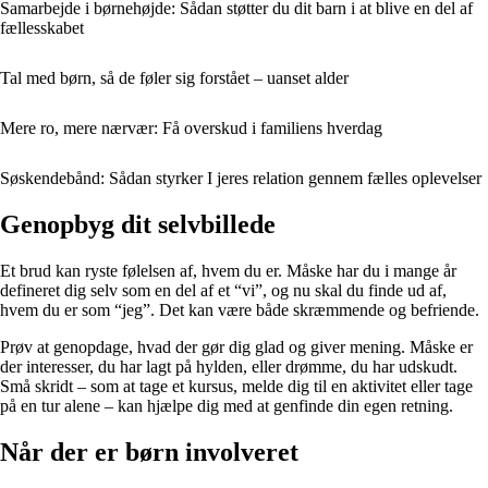
Samarbejde i børnehøjde: Sådan støtter du dit barn i at blive en del af
fællesskabet
Tal med børn, så de føler sig forstået – uanset alder
Mere ro, mere nærvær: Få overskud i familiens hverdag
Søskendebånd: Sådan styrker I jeres relation gennem fælles oplevelser
Genopbyg dit selvbillede
Et brud kan ryste følelsen af, hvem du er. Måske har du i mange år
defineret dig selv som en del af et “vi”, og nu skal du finde ud af,
hvem du er som “jeg”. Det kan være både skræmmende og befriende.
Prøv at genopdage, hvad der gør dig glad og giver mening. Måske er
der interesser, du har lagt på hylden, eller drømme, du har udskudt.
Små skridt – som at tage et kursus, melde dig til en aktivitet eller tage
på en tur alene – kan hjælpe dig med at genfinde din egen retning.
Når der er børn involveret