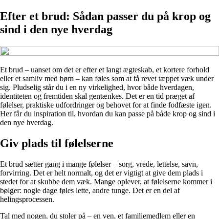
Efter et brud: Sådan passer du på krop og
sind i den nye hverdag
Et brud – uanset om det er efter et langt ægteskab, et kortere forhold
eller et samliv med børn – kan føles som at få revet tæppet væk under
sig. Pludselig står du i en ny virkelighed, hvor både hverdagen,
identiteten og fremtiden skal gentænkes. Det er en tid præget af
følelser, praktiske udfordringer og behovet for at finde fodfæste igen.
Her får du inspiration til, hvordan du kan passe på både krop og sind i
den nye hverdag.
Giv plads til følelserne
Et brud sætter gang i mange følelser – sorg, vrede, lettelse, savn,
forvirring. Det er helt normalt, og det er vigtigt at give dem plads i
stedet for at skubbe dem væk. Mange oplever, at følelserne kommer i
bølger: nogle dage føles lette, andre tunge. Det er en del af
helingsprocessen.
Tal med nogen, du stoler på – en ven, et familiemedlem eller en