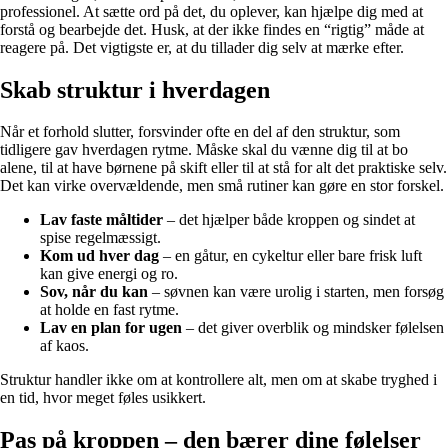
professionel. At sætte ord på det, du oplever, kan hjælpe dig med at
forstå og bearbejde det. Husk, at der ikke findes en “rigtig” måde at
reagere på. Det vigtigste er, at du tillader dig selv at mærke efter.
Skab struktur i hverdagen
Når et forhold slutter, forsvinder ofte en del af den struktur, som
tidligere gav hverdagen rytme. Måske skal du vænne dig til at bo
alene, til at have børnene på skift eller til at stå for alt det praktiske selv.
Det kan virke overvældende, men små rutiner kan gøre en stor forskel.
Lav faste måltider
– det hjælper både kroppen og sindet at
spise regelmæssigt.
Kom ud hver dag
– en gåtur, en cykeltur eller bare frisk luft
kan give energi og ro.
Sov, når du kan
– søvnen kan være urolig i starten, men forsøg
at holde en fast rytme.
Lav en plan for ugen
– det giver overblik og mindsker følelsen
af kaos.
Struktur handler ikke om at kontrollere alt, men om at skabe tryghed i
en tid, hvor meget føles usikkert.
Pas på kroppen – den bærer dine følelser