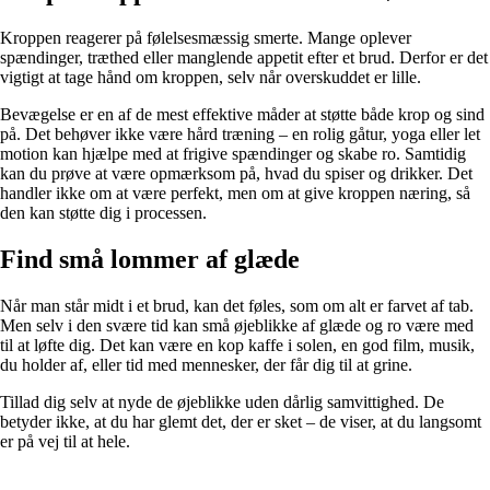
Kroppen reagerer på følelsesmæssig smerte. Mange oplever
spændinger, træthed eller manglende appetit efter et brud. Derfor er det
vigtigt at tage hånd om kroppen, selv når overskuddet er lille.
Bevægelse er en af de mest effektive måder at støtte både krop og sind
på. Det behøver ikke være hård træning – en rolig gåtur, yoga eller let
motion kan hjælpe med at frigive spændinger og skabe ro. Samtidig
kan du prøve at være opmærksom på, hvad du spiser og drikker. Det
handler ikke om at være perfekt, men om at give kroppen næring, så
den kan støtte dig i processen.
Find små lommer af glæde
Når man står midt i et brud, kan det føles, som om alt er farvet af tab.
Men selv i den svære tid kan små øjeblikke af glæde og ro være med
til at løfte dig. Det kan være en kop kaffe i solen, en god film, musik,
du holder af, eller tid med mennesker, der får dig til at grine.
Tillad dig selv at nyde de øjeblikke uden dårlig samvittighed. De
betyder ikke, at du har glemt det, der er sket – de viser, at du langsomt
er på vej til at hele.