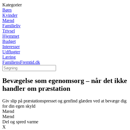
Kategorier
Børn
Kvinder
Mænd
Familieliv
Trivsel
Hjemmet
Budget
Interesser
Udflugter
Læring
FamiliensFremtid.dk
Bevægelse som egenomsorg – når det ikke
handler om præstation
Giv slip på præstationspresset og genfind glæden ved at bevæge dig
for din egen skyld
Mænd
Mænd
Del og spred varme
X