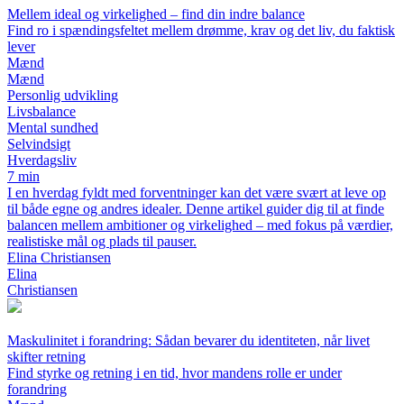
Mellem ideal og virkelighed – find din indre balance
Find ro i spændingsfeltet mellem drømme, krav og det liv, du faktisk
lever
Mænd
Mænd
Personlig udvikling
Livsbalance
Mental sundhed
Selvindsigt
Hverdagsliv
7 min
I en hverdag fyldt med forventninger kan det være svært at leve op
til både egne og andres idealer. Denne artikel guider dig til at finde
balancen mellem ambitioner og virkelighed – med fokus på værdier,
realistiske mål og plads til pauser.
Elina Christiansen
Elina
Christiansen
Maskulinitet i forandring: Sådan bevarer du identiteten, når livet
skifter retning
Find styrke og retning i en tid, hvor mandens rolle er under
forandring