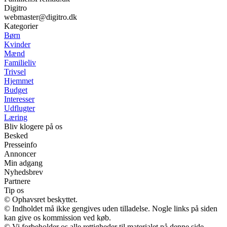
Digitro
webmaster@digitro.dk
Kategorier
Børn
Kvinder
Mænd
Familieliv
Trivsel
Hjemmet
Budget
Interesser
Udflugter
Læring
Bliv klogere på os
Besked
Presseinfo
Annoncer
Min adgang
Nyhedsbrev
Partnere
Tip os
© Ophavsret beskyttet.
© Indholdet må ikke gengives uden tilladelse. Nogle links på siden
kan give os kommission ved køb.
© Vi forbeholder os alle rettigheder til materialet på denne side.