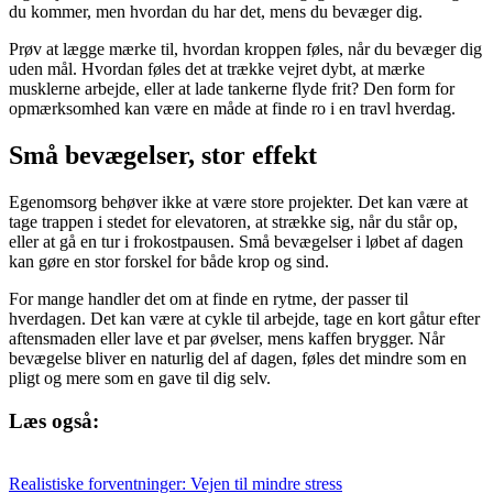
du kommer, men hvordan du har det, mens du bevæger dig.
Prøv at lægge mærke til, hvordan kroppen føles, når du bevæger dig
uden mål. Hvordan føles det at trække vejret dybt, at mærke
musklerne arbejde, eller at lade tankerne flyde frit? Den form for
opmærksomhed kan være en måde at finde ro i en travl hverdag.
Små bevægelser, stor effekt
Egenomsorg behøver ikke at være store projekter. Det kan være at
tage trappen i stedet for elevatoren, at strække sig, når du står op,
eller at gå en tur i frokostpausen. Små bevægelser i løbet af dagen
kan gøre en stor forskel for både krop og sind.
For mange handler det om at finde en rytme, der passer til
hverdagen. Det kan være at cykle til arbejde, tage en kort gåtur efter
aftensmaden eller lave et par øvelser, mens kaffen brygger. Når
bevægelse bliver en naturlig del af dagen, føles det mindre som en
pligt og mere som en gave til dig selv.
Læs også:
Realistiske forventninger: Vejen til mindre stress