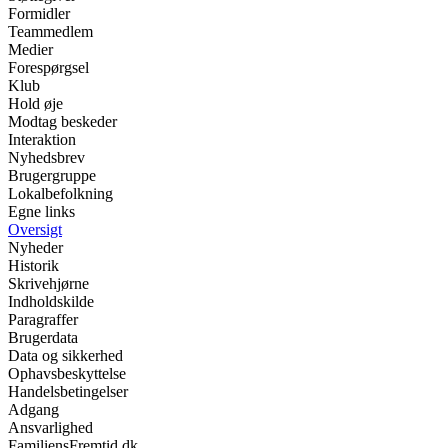
Formidler
Teammedlem
Medier
Forespørgsel
Klub
Hold øje
Modtag beskeder
Interaktion
Nyhedsbrev
Brugergruppe
Lokalbefolkning
Egne links
Oversigt
Nyheder
Historik
Skrivehjørne
Indholdskilde
Paragraffer
Brugerdata
Data og sikkerhed
Ophavsbeskyttelse
Handelsbetingelser
Adgang
Ansvarlighed
FamiliensFremtid.dk