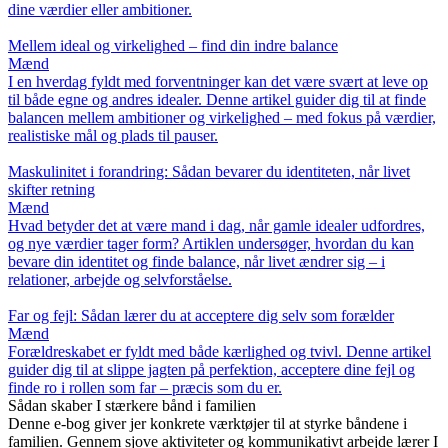
dine værdier eller ambitioner.
Mellem ideal og virkelighed – find din indre balance
Mænd
I en hverdag fyldt med forventninger kan det være svært at leve op
til både egne og andres idealer. Denne artikel guider dig til at finde
balancen mellem ambitioner og virkelighed – med fokus på værdier,
realistiske mål og plads til pauser.
Maskulinitet i forandring: Sådan bevarer du identiteten, når livet
skifter retning
Mænd
Hvad betyder det at være mand i dag, når gamle idealer udfordres,
og nye værdier tager form? Artiklen undersøger, hvordan du kan
bevare din identitet og finde balance, når livet ændrer sig – i
relationer, arbejde og selvforståelse.
Far og fejl: Sådan lærer du at acceptere dig selv som forælder
Mænd
Forældreskabet er fyldt med både kærlighed og tvivl. Denne artikel
guider dig til at slippe jagten på perfektion, acceptere dine fejl og
finde ro i rollen som far – præcis som du er.
Sådan skaber I stærkere bånd i familien
Denne e-bog giver jer konkrete værktøjer til at styrke båndene i
familien. Gennem sjove aktiviteter og kommunikativt arbejde lærer I