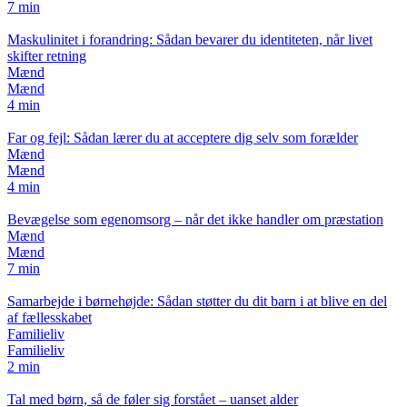
7 min
Maskulinitet i forandring: Sådan bevarer du identiteten, når livet
skifter retning
Mænd
Mænd
4 min
Far og fejl: Sådan lærer du at acceptere dig selv som forælder
Mænd
Mænd
4 min
Bevægelse som egenomsorg – når det ikke handler om præstation
Mænd
Mænd
7 min
Samarbejde i børnehøjde: Sådan støtter du dit barn i at blive en del
af fællesskabet
Familieliv
Familieliv
2 min
Tal med børn, så de føler sig forstået – uanset alder