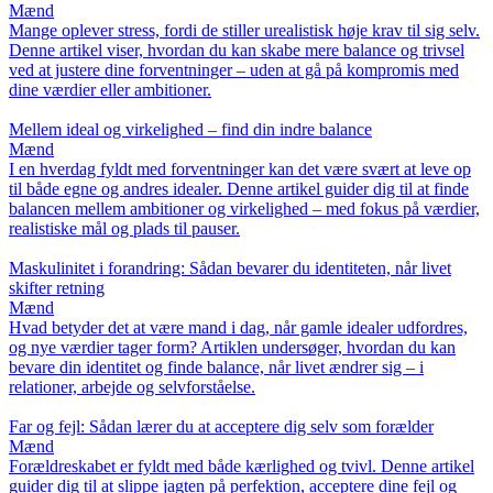
Mænd
Mange oplever stress, fordi de stiller urealistisk høje krav til sig selv.
Denne artikel viser, hvordan du kan skabe mere balance og trivsel
ved at justere dine forventninger – uden at gå på kompromis med
dine værdier eller ambitioner.
Mellem ideal og virkelighed – find din indre balance
Mænd
I en hverdag fyldt med forventninger kan det være svært at leve op
til både egne og andres idealer. Denne artikel guider dig til at finde
balancen mellem ambitioner og virkelighed – med fokus på værdier,
realistiske mål og plads til pauser.
Maskulinitet i forandring: Sådan bevarer du identiteten, når livet
skifter retning
Mænd
Hvad betyder det at være mand i dag, når gamle idealer udfordres,
og nye værdier tager form? Artiklen undersøger, hvordan du kan
bevare din identitet og finde balance, når livet ændrer sig – i
relationer, arbejde og selvforståelse.
Far og fejl: Sådan lærer du at acceptere dig selv som forælder
Mænd
Forældreskabet er fyldt med både kærlighed og tvivl. Denne artikel
guider dig til at slippe jagten på perfektion, acceptere dine fejl og