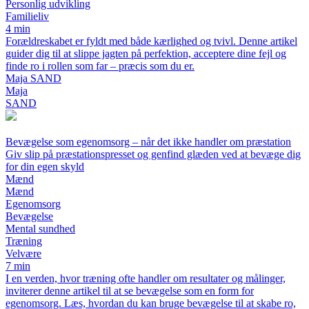
Personlig udvikling
Familieliv
4 min
Forældreskabet er fyldt med både kærlighed og tvivl. Denne artikel
guider dig til at slippe jagten på perfektion, acceptere dine fejl og
finde ro i rollen som far – præcis som du er.
Maja SAND
Maja
SAND
Bevægelse som egenomsorg – når det ikke handler om præstation
Giv slip på præstationspresset og genfind glæden ved at bevæge dig
for din egen skyld
Mænd
Mænd
Egenomsorg
Bevægelse
Mental sundhed
Træning
Velvære
7 min
I en verden, hvor træning ofte handler om resultater og målinger,
inviterer denne artikel til at se bevægelse som en form for
egenomsorg. Læs, hvordan du kan bruge bevægelse til at skabe ro,