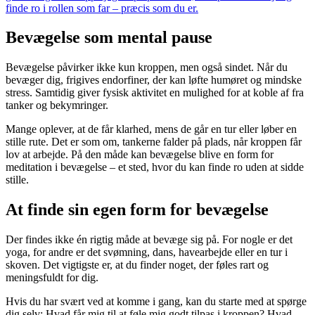
finde ro i rollen som far – præcis som du er.
Bevægelse som mental pause
Bevægelse påvirker ikke kun kroppen, men også sindet. Når du
bevæger dig, frigives endorfiner, der kan løfte humøret og mindske
stress. Samtidig giver fysisk aktivitet en mulighed for at koble af fra
tanker og bekymringer.
Mange oplever, at de får klarhed, mens de går en tur eller løber en
stille rute. Det er som om, tankerne falder på plads, når kroppen får
lov at arbejde. På den måde kan bevægelse blive en form for
meditation i bevægelse – et sted, hvor du kan finde ro uden at sidde
stille.
At finde sin egen form for bevægelse
Der findes ikke én rigtig måde at bevæge sig på. For nogle er det
yoga, for andre er det svømning, dans, havearbejde eller en tur i
skoven. Det vigtigste er, at du finder noget, der føles rart og
meningsfuldt for dig.
Hvis du har svært ved at komme i gang, kan du starte med at spørge
dig selv: Hvad får mig til at føle mig godt tilpas i kroppen? Hvad