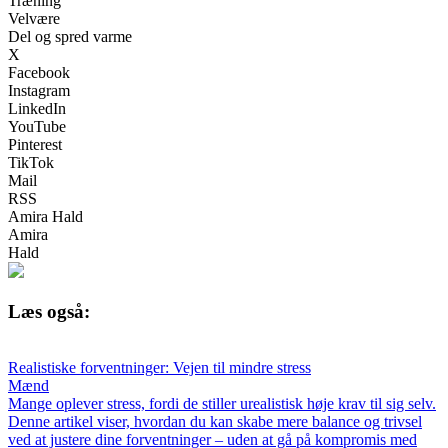
Træning
Velvære
Del og spred varme
X
Facebook
Instagram
LinkedIn
YouTube
Pinterest
TikTok
Mail
RSS
Amira Hald
Amira
Hald
Læs også:
Realistiske forventninger: Vejen til mindre stress
Mænd
Mange oplever stress, fordi de stiller urealistisk høje krav til sig selv.
Denne artikel viser, hvordan du kan skabe mere balance og trivsel
ved at justere dine forventninger – uden at gå på kompromis med