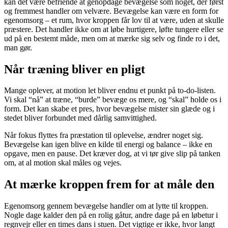
kan det være befriende at genopdage bevægelse som noget, der først
og fremmest handler om velvære. Bevægelse kan være en form for
egenomsorg – et rum, hvor kroppen får lov til at være, uden at skulle
præstere. Det handler ikke om at løbe hurtigere, løfte tungere eller se
ud på en bestemt måde, men om at mærke sig selv og finde ro i det,
man gør.
Når træning bliver en pligt
Mange oplever, at motion let bliver endnu et punkt på to-do-listen.
Vi skal “nå” at træne, “burde” bevæge os mere, og “skal” holde os i
form. Det kan skabe et pres, hvor bevægelse mister sin glæde og i
stedet bliver forbundet med dårlig samvittighed.
Når fokus flyttes fra præstation til oplevelse, ændrer noget sig.
Bevægelse kan igen blive en kilde til energi og balance – ikke en
opgave, men en pause. Det kræver dog, at vi tør give slip på tanken
om, at al motion skal måles og vejes.
At mærke kroppen frem for at måle den
Egenomsorg gennem bevægelse handler om at lytte til kroppen.
Nogle dage kalder den på en rolig gåtur, andre dage på en løbetur i
regnvejr eller en times dans i stuen. Det vigtige er ikke, hvor langt