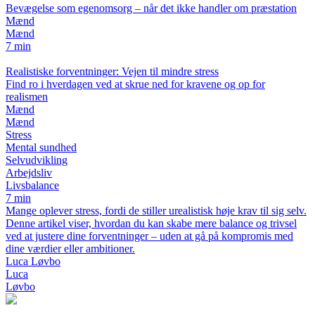
Bevægelse som egenomsorg – når det ikke handler om præstation
Mænd
Mænd
7 min
Realistiske forventninger: Vejen til mindre stress
Find ro i hverdagen ved at skrue ned for kravene og op for
realismen
Mænd
Mænd
Stress
Mental sundhed
Selvudvikling
Arbejdsliv
Livsbalance
7 min
Mange oplever stress, fordi de stiller urealistisk høje krav til sig selv.
Denne artikel viser, hvordan du kan skabe mere balance og trivsel
ved at justere dine forventninger – uden at gå på kompromis med
dine værdier eller ambitioner.
Luca Løvbo
Luca
Løvbo