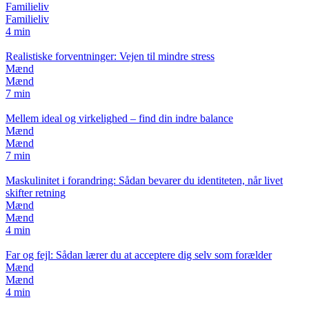
Familieliv
Familieliv
4 min
Realistiske forventninger: Vejen til mindre stress
Mænd
Mænd
7 min
Mellem ideal og virkelighed – find din indre balance
Mænd
Mænd
7 min
Maskulinitet i forandring: Sådan bevarer du identiteten, når livet
skifter retning
Mænd
Mænd
4 min
Far og fejl: Sådan lærer du at acceptere dig selv som forælder
Mænd
Mænd
4 min