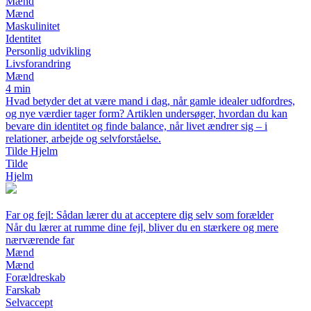
Mænd
Mænd
Maskulinitet
Identitet
Personlig udvikling
Livsforandring
Mænd
4 min
Hvad betyder det at være mand i dag, når gamle idealer udfordres,
og nye værdier tager form? Artiklen undersøger, hvordan du kan
bevare din identitet og finde balance, når livet ændrer sig – i
relationer, arbejde og selvforståelse.
Tilde Hjelm
Tilde
Hjelm
Far og fejl: Sådan lærer du at acceptere dig selv som forælder
Når du lærer at rumme dine fejl, bliver du en stærkere og mere
nærværende far
Mænd
Mænd
Forældreskab
Farskab
Selvaccept